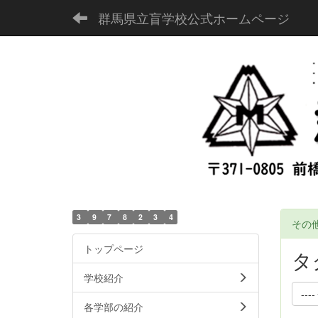
群馬県立盲学校公式ホームページ
3
9
7
8
2
3
4
その
トップページ
タ
学校紹介
----
各学部の紹介