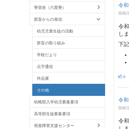
令和
寄宿舎（六星寮）
投稿日時
群盲からの発信
令
幼児児童生徒の活動
し
群盲の取り組み
下
学校だより
点字通信
0
作品展
その他
令和
幼稚部入学幼児募集要項
投稿日時
高等部生徒募集要項
令
視覚障害支援センター
し