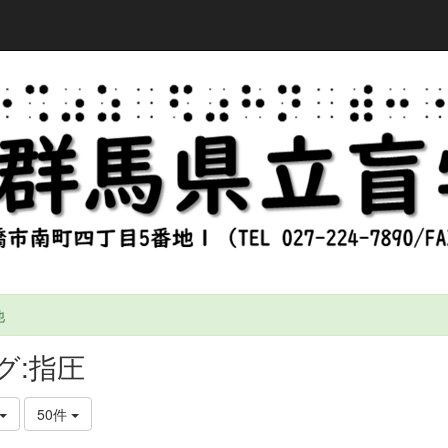
他
グ:指圧
50件