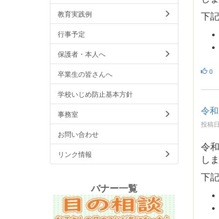
教育実践例
下
行事予定
保護者・本人へ
0
卒業生の皆さんへ
学校いじめ防止基本方針
令和
事務室
投稿日時
お問い合わせ
令
リンク情報
し
下
バナー一覧