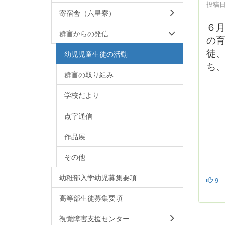
投稿日時
寄宿舎（六星寮）
６
群盲からの発信
の
徒
幼児児童生徒の活動
ち
群盲の取り組み
学校だより
点字通信
作品展
その他
幼稚部入学幼児募集要項
9
高等部生徒募集要項
視覚障害支援センター