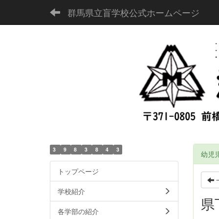
群馬県立盲学校公式ホームページ
3
9
8
3
8
4
3
幼児
トップページ
学校紹介
県
各学部の紹介