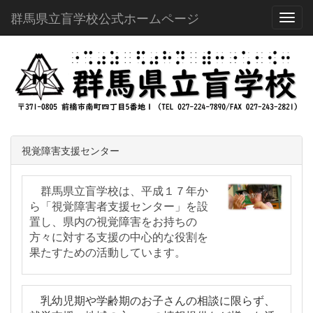
群馬県立盲学校公式ホームページ
Toggl
視覚障害支援センター
群馬県立盲学校は、平成１７年か
ら「視覚障害者支援センター」を設
置し、
県内の視覚障害をお持ちの
方々に対する支援の中心的な役割を
果たすための活動しています。
乳幼児期や学齢期のお子さんの相談に限らず、