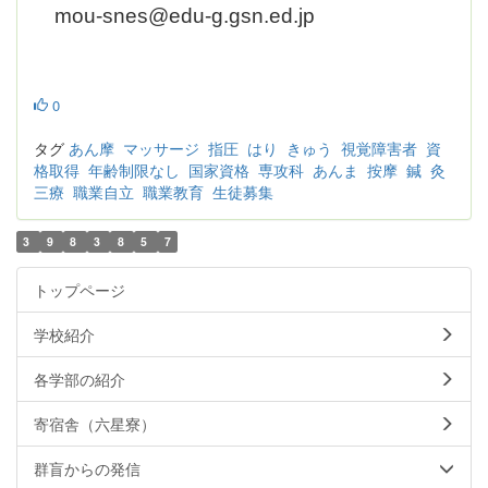
mou-snes@edu-g.gsn.ed.jp
0
タグ
あん摩
マッサージ
指圧
はり
きゅう
視覚障害者
資
格取得
年齢制限なし
国家資格
専攻科
あんま
按摩
鍼
灸
三療
職業自立
職業教育
生徒募集
3
9
8
3
8
5
7
トップページ
学校紹介
各学部の紹介
寄宿舎（六星寮）
群盲からの発信