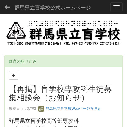
群馬県立盲学校公式ホームページ
Toggl
群盲の取り組み
【再掲】盲学校専攻科生徒募
集相談会（お知らせ）
投稿日時 : 07/02
群馬県立盲学校Webページ管理者
群馬県立盲学校高等部専攻科