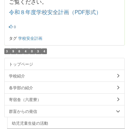
ご覧ください。
令和８年度学校安全計画（PDF形式）
0
タグ
学校安全計画
3
9
8
4
0
3
4
トップページ
学校紹介
各学部の紹介
寄宿舎（六星寮）
群盲からの発信
幼児児童生徒の活動