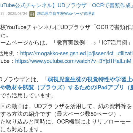
ouTube公式チャンネル】UDブラウザ「OCRで書類作
 : 2025/03/24
群馬県立盲学校Webページ管理者
YouTubeチャンネルにUDブラウザ「OCRで書
した。
ムページからは、「教育実践例」→「ICT活用例
T活用例：
https://mogakko-ses.gsn.ed.jp/jissen/ict_utilizat
Tube：
https://www.youtube.com/watch?v=3Yjd1RaiLnM
Dブラウザとは、「
弱視児童生徒の視覚特性や学習上
や教材を閲覧（ブラウズ）するためのiPadアプリ
校でも活用しています。
回の動画は、UDブラウザを活用して、紙の資料等を
する方法の紹介です（最大ページ数50ページ）。
た取り込みと同時に、OCR機能によりリフローモー
能にも対応します。