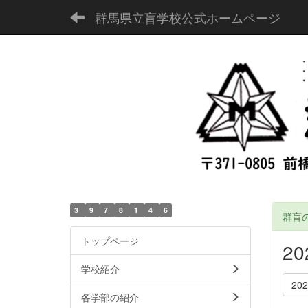
群馬県立盲学校公式ホームページ
3
9
7
8
1
4
6
群盲
トップページ
2
学校紹介
20
各学部の紹介