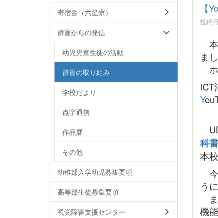
【Y
寄宿舎（六星寮）
投稿日時
群盲からの発信
本校
幼児児童生徒の活動
ま
ホー
群盲の取り組み
IC
学校だより
Y
ou
点字通信
U
作品展
科書
その他
本
今
幼稚部入学幼児募集要項
うに
高等部生徒募集要項
ま
機
視覚障害支援センター