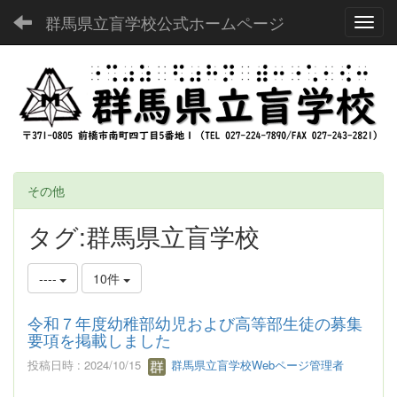
群馬県立盲学校公式ホームページ
Toggl
その他
タグ:群馬県立盲学校
----
10件
令和７年度幼稚部幼児および高等部生徒の募集
要項を掲載しました
投稿日時 : 2024/10/15
群馬県立盲学校Webページ管理者