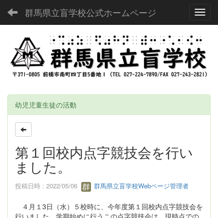
群馬県立盲学校公式ホームページ
Toggl
幼児児童生徒の活動
第１回校内点字競技会を行い
ました。
投稿日時 : 2022/05/06
群馬県立盲学校Webページ管理者
４月１3日（水）５校時に、今年度第１回校内点字競技会を
行いました。学期始めに行うこの点字競技会は、現時点での