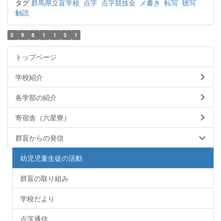
タグ
群馬県立盲学校
点字
点字競技会
メ書き
転写
聴写
触読
3
9
8
1
1
5
1
トップページ
学校紹介
各学部の紹介
寄宿舎（六星寮）
群盲からの発信
幼児児童生徒の活動
群盲の取り組み
学校だより
点字通信