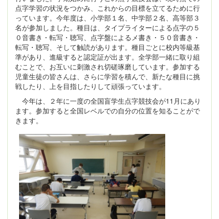
点字学習の状況をつかみ、これからの目標を立てるために行
っています。今年度は、小学部１名、中学部２名、高等部３
名が参加しました。種目は、タイプライターによる点字の５
０音書き・転写・聴写、点字盤によるメ書き・５０音書き・
転写・聴写、そして触読があります。種目ごとに校内等級基
準があり、進級すると認定証が出ます。全学部一緒に取り組
むことで、お互いに刺激され切磋琢磨しています。参加する
児童生徒の皆さんは、さらに学習を積んで、新たな種目に挑
戦したり、上を目指したりして頑張っています。
今年は、２年に一度の全国盲学生点字競技会が11月にあり
ます。参加すると全国レベルでの自分の位置を知ることがで
きます。