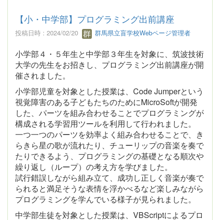
【小・中学部】プログラミング出前講座
投稿日時 : 2024/02/20
群馬県立盲学校Webページ管理者
小学部４・５年生と中学部３年生を対象に、筑波技術
大学の先生をお招きし、プログラミング出前講座が開
催されました。
小学部児童を対象とした授業は、Code Jumperという
視覚障害のある子どもたちのためにMicroSoftが開発
した、パーツを組み合わせることでプログラミングが
構成される学習用ツールを利用して行われました。
一つ一つのパーツを効率よく組み合わせることで、き
らきら星の歌が流れたり、チューリップの音楽を奏で
たりできるよう、プログラミングの基礎となる順次や
繰り返し（ループ）の考え方を学びました。
試行錯誤しながら組み立て、成功し正しく音楽が奏で
られると満足そうな表情を浮かべるなど楽しみながら
プログラミングを学んでいる様子が見られました。
中学部生徒を対象とした授業は、VBScriptによるプロ