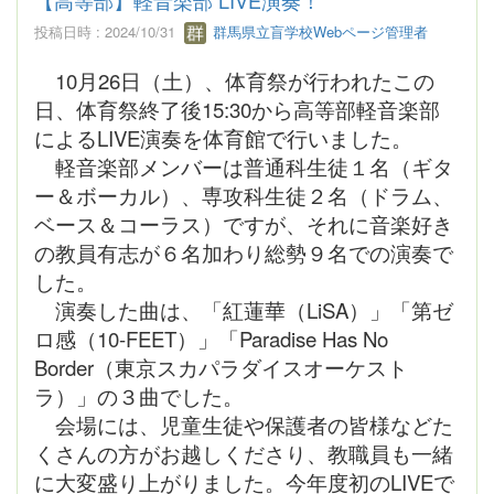
投稿日時 : 2024/10/31
群馬県立盲学校Webページ管理者
10月26日（土）、体育祭が行われたこの
日、体育祭終了後15:30から高等部軽音楽部
によるLIVE演奏を体育館で行いました。
軽音楽部メンバーは普通科生徒１名（ギタ
ー＆ボーカル）、専攻科生徒２名（ドラム、
ベース＆コーラス）ですが、それに音楽好き
の教員有志が６名加わり総勢９名での演奏で
した。
演奏した曲は、「紅蓮華（LiSA）」「第ゼ
ロ感（10-FEET）」「Paradise Has No
Border（東京スカパラダイスオーケスト
ラ）」の３曲でした。
会場には、児童生徒や保護者の皆様などた
くさんの方がお越しくださり、教職員も一緒
に大変盛り上がりました。今年度初のLIVEで