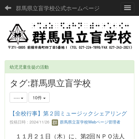
群馬県立盲学校公式ホームページ
Toggl
幼児児童生徒の活動
タグ:群馬県立盲学校
----
10件
【全校行事】第２回ミュージックシェアリング
投稿日時 : 2024/11/26
群馬県立盲学校Webページ管理者
１１月２１日（木）に、第2回ＮＰＯ法人