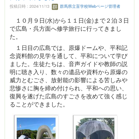
投稿日時 : 2024/11/13
群馬県立盲学校Webページ管理者
１０月９日(水)から１１日(金)まで２泊３日
で広島・呉方面へ修学旅行に行ってきまし
た。
１日目の広島では、原爆ドームや、平和記
念資料館の見学を通して、平和について学び
ました。生徒たちは、音声ガイドや教師の説
明に聴き入り、数々の遺品や資料から原爆の
威力とむごさ、放射能の影響による苦しみや
悲惨さに胸を締め付けられ、平和への思い、
復興を遂げた広島のすごさを改めて強く感じ
ることができました。