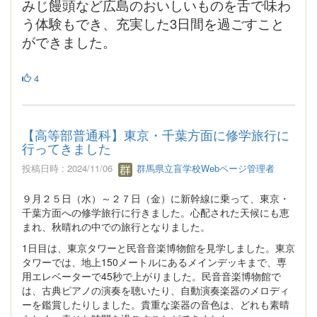
みじ饅頭など広島のおいしいものを舌で味わ
う体験もでき、充実した3日間を過ごすこと
ができました。
4
【高等部普通科】東京・千葉方面に修学旅行に
行ってきました
投稿日時 : 2024/11/06
群馬県立盲学校Webページ管理者
９月２５日（水）～２７日（金）に新幹線に乗って、東京・
千葉方面への修学旅行に行きました。心配された天候にも恵
まれ、秋晴れの中での旅行となりました。
1日目は、東京タワーと民音音楽博物館を見学しました。東京
タワーでは、地上150メートルにあるメインデッキまで、専
用エレベーターで45秒で上がりました。民音音楽博物館で
は、古典ピアノの演奏を聴いたり、自動演奏楽器のメロディ
ーを鑑賞したりしました。貴重な楽器の音色は、どれも素晴