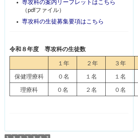
専攻科の案内リーフレットはこちら
（pdfファイル）
専攻科の生徒募集要項はこちら
令和８年度 専攻科の生徒数
１年
２年
３年
保健理療科
０名
１名
１名
理療科
０名
２名
０名
3
9
8
3
9
6
2