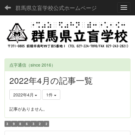
群馬県立盲学校公式ホームページ
Toggl
点字通信（since 2016）
2022年4月の記事一覧
2022年4月
1件
記事がありません。
3
9
8
6
3
2
2