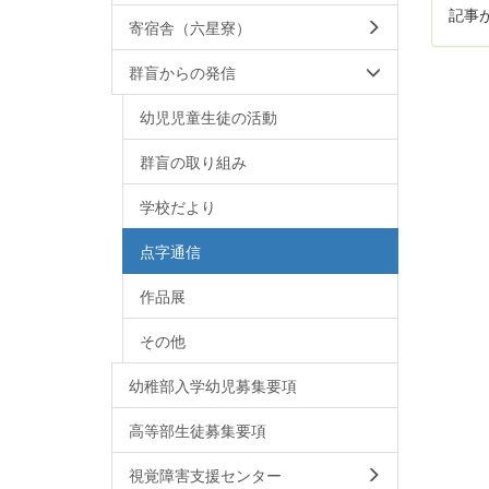
記事
寄宿舎（六星寮）
群盲からの発信
幼児児童生徒の活動
群盲の取り組み
学校だより
点字通信
作品展
その他
幼稚部入学幼児募集要項
高等部生徒募集要項
視覚障害支援センター