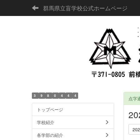
群馬県立盲学校公式ホームページ
3
9
8
0
4
4
4
点字通
トップページ
2
学校紹介
20
各学部の紹介