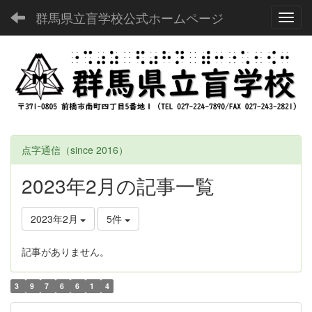
群馬県立盲学校公式ホームページ
Toggl
点字通信（since 2016）
2023年2月の記事一覧
2023年2月
5件
記事がありません。
3
9
7
6
6
1
4