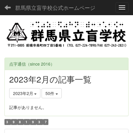
群馬県立盲学校公式ホームページ
Toggl
点字通信（since 2016）
2023年2月の記事一覧
2023年2月
50件
記事がありません。
3
9
8
1
9
3
7