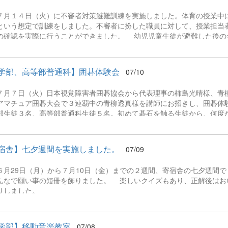
県立盲学校の生徒と会話を交わし、緊張をほぐす姿も見られました。実
月１４日（火）に不審者対策避難訓練を実施しました。体育の授業中
出来栄えだったと感じました。声量、抑揚、話すスピード、間の取り方
という想定で訓練をしました。不審者に扮した職員に対して、授業担当
はリモートで各学校へ配信されており、本校でもたくさんの生徒と職員が神
の確認を実際に行うことができました。 幼児児童生徒が避難した後の
学部、高等部普通科】囲碁体験会
07/10
月７日（火）日本視覚障害者囲碁協会から代表理事の柿島光晴様、青
アマチュア囲碁大会で３連覇中の青柳透真様を講師にお招きし、囲碁体験
部生徒３名、高等部普通科生徒５名。初めて碁石を触る生徒から、何度
たが、囲碁の楽しさや難しさを体験することができました。 柿島様から
がら囲碁の楽しみ方の指導を受けました。クイズや石取りゲームから始
ながらの体験会でした。「アイゴ」は、触った感覚で碁石の位置や碁石
宿舎】七夕週間を実施しました。
07/09
楽しむことができます。 体験した生徒たちは、「難しかったけど、夢中
。」「頭を使った。囲碁を極めて楽しんでいきたい。」と、これからの
月29日（月）から７月10日（金）までの２週間、寄宿舎の七夕週間で
ていました。 体験会の終わりには、柿島様から「アイゴ」１９路盤を
んなで願い事の短冊を飾りました。 楽しいクイズもあり、正解後はお
童生徒で使用させていただきます。ありがとうございました。 （群馬テレ
りしました。
学部】移動音楽教室
07/08