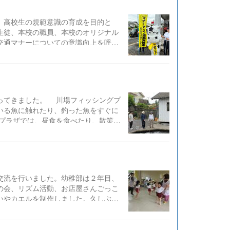
た。特に話題の「ジュラシック・パー
ったことも含めて、とても良い思い出
、高校生の規範意識の育成を目的と
スは忘れられない味になりました。
生徒、本校の職員、本校のオリジナル
ルミ...
交通マナーについての意識向上を呼び
ってきました。 川場フィッシングプ
いる魚に触れたり、釣った魚をすぐに
プラザでは、昼食を食べたり、散策を
している田園プラザを満喫することが
交流を行いました。幼稚部は２年目、
の会、リズム活動、お店屋さんごっこ
いやカエルを制作しました。久しぶり