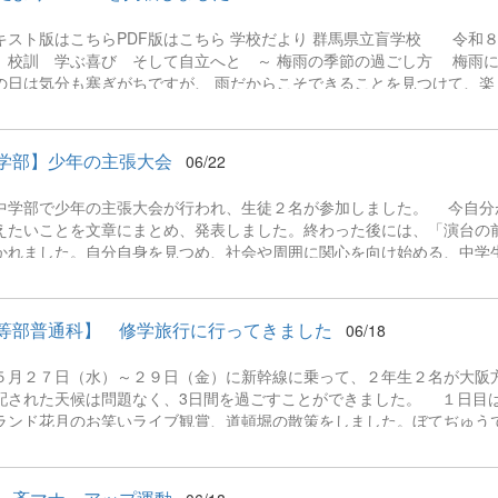
キスト版はこちらPDF版はこちら 学校だより 群馬県立盲学校 令
 校訓 学ぶ喜び そして自立へと ～ 梅雨の季節の過ごし方 梅雨に
の日は気分も塞ぎがちですが、 雨だからこそできることを見つけて、楽
【幼稚部】 前橋市営のるなぱーくに親子遠足に行ってきました。さま
の手作り弁当を食べました。 天気もよく、楽しく過ごせました。 校
ンターに行き、液体窒素の実験をしました。事前に買っていった花を液
学部】少年の主張大会
06/22
ました。様々な展示もあり時間が足らない様子でした。 学校間交流【
児童2名が近くにある群馬県立聾学校に行き、交流しました。折り紙で
学部で少年の主張大会が行われ、生徒２名が参加しました。 今自分
た。 校外学習【中学部】 川場村フィッシングプラザと道の駅川場田
えたいことを文章にまとめ、発表しました。終わった後には、「演台の
は晴天で、マス釣りやチョウザメとのふれあい体験を行いました。釣った魚
かれました。自分自身を見つめ、社会や周囲に関心を向け始める、中学
等部普通科】 修学旅行に行ってきました
06/18
月２７日（水）～２９日（金）に新幹線に乗って、２年生２名が大阪
配された天候は問題なく、3日間を過ごすことができました。 １日目
ランド花月のお笑いライブ観賞、道頓堀の散策をしました。ぼてぢゅう
ばセットを注文し、ソースの香ばしい香りとふっくらもちもちとした食
た。なんばグランド花月の満員の場内は笑い声と拍手で包まれ、お腹を
た。 ２日目は、ユニバーサルスタジオジャパンで、いろい