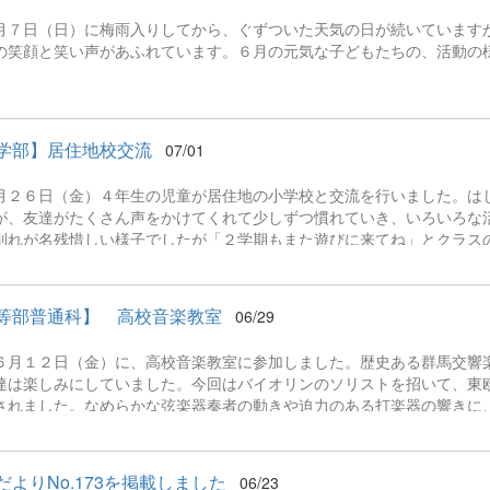
月７日（日）に梅雨入りしてから、ぐずついた天気の日が続いています
の笑顔と笑い声があふれています。６月の元気な子どもたちの、活動の
学部】居住地校交流
07/01
月２６日（金）４年生の児童が居住地の小学校と交流を行いました。は
が、友達がたくさん声をかけてくれて少しずつ慣れていき、いろいろな
別れが名残惜しい様子でしたが「２学期もまた遊びに来てね」とクラス
た。
等部普通科】 高校音楽教室
06/29
月１２日（金）に、高校音楽教室に参加しました。歴史ある群馬交響
達は楽しみにしていました。今回はバイオリンのソリストを招いて、東
されました。なめらかな弦楽器奏者の動きや迫力のある打楽器の響きに
に１度の貴重な機会を、生徒達は新たな気づきとともに存分に堪能し、
だよりNo.173を掲載しました
06/23