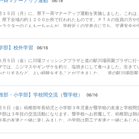
一斉マナーアップ運動
06/18
れぞれのエリアの雰囲気を味わったりして、充実した時間を過ごしまし
・ザ・ライド」に75分待ちで乗れたことは、水しぶきでびしょ濡れにな
月１５日（月）に、県下一斉マナーアップ運動を実施しました。これは
なりました。また、「オムライス発祥のお店」で食べた夕食のオムライ
、県下全域の約１２００か所で行われたものです。ＰＴＡの役員の方や
３日目は、カップヌード
ャラクターのぐんもーちゃんが、学校近くの交差点に立ち、交通安全や
かけました。
学部】校外学習
06/16
月５日（金）に川場フィッシングプラザと道の駅川場田園プラザに行
ザでは、ニジマスやギンザケを釣り、塩焼きにして食べました。生きて
べたりするなど、よい経験をすることができました。 道の駅川場田園
たり、おやつを食べたりするなど、道の駅ランキングで常に上位に位置
できました。
稚部・小学部】学校間交流（聾学校）
06/16
月５日（金）幼稚部年長幼児と小学部３年児童が聾学校の友達と学校間
学部は３年目の交流活動になります。聾学校へお邪魔して、幼稚部は朝
年長の友達と一緒に楽しみました。小学部は図工で友達と一緒にあじさ
に聾学校の友達に会え、嬉しそうでした。