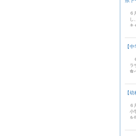
県下
そ
ク
６
に
し
キ
【中
６
ラ
食
し
【幼
６
小
を