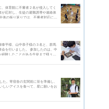
際の発表は、今までの練習の中で一番
に、体育館に不審者２名が侵入してく
、どれも素晴らしいものでした。本大
者が応対し、生徒の避難誘導や連絡体
宮さんの弁論を聞き、心を動...
全体の振り返りでは、不審者対応に関
する〇✕クイズを放送にて実施し、不審者と遭遇した時の対応を確認しました。
柳泰平様、山中恭子様の３名と、群馬
会を行いました。 参加したのは、中
か経験したことがある生徒まで様々で
、触って打てる囲碁「アイゴ」を使い
まり、教師を相手にした陣地取りを行
の白黒を判別でき、視覚障害のある方
になれた。また友だちと一緒にやりた
余暇活動にもつながりそうな感想をも
した。寄宿舎の玄関前に笹を準備し、
寄贈していただきました。全校の幼児
いしいアイスを食べて、星に願いをお
ビで囲碁体験会の様子が...