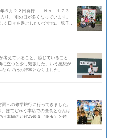
和８年６月２２日発行 Ｎｏ．１７３
入り、 雨の日が多くなっています。
しく日々を過ごしたいですね。 親子遠
ざまな遊具に乗り、お昼ご飯はお母さ
外学習【小学部】 ６年生が生涯学習
体窒素で凍らせる実験を興味深く見て
幼稚部・小学部】 幼稚部と小学部の幼
制作したり、リズム活動を行ったりしま
が考えていること、感じていること、
園プラザへ行ってきました。 ６月５
前に立つと少し緊張した」いう感想が
を炭焼きしておい...
生ならではの行事となりました。
方面への修学旅行に行ってきました。
は、ぼてぢゅう本店での昼食となんば
では本場のお好み焼き（豚玉）と焼き
感を楽しみながら美味しくいただきま
抱えて大笑い、プロの話芸を堪能しま
ろなアトラクションに乗ったり、