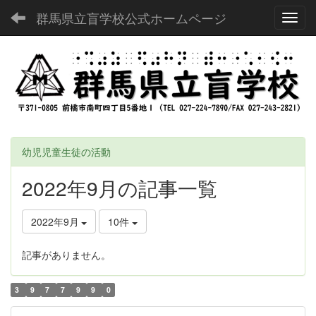
群馬県立盲学校公式ホームページ
Toggl
幼児児童生徒の活動
2022年9月の記事一覧
2022年9月
10件
記事がありません。
3
9
7
7
9
9
0