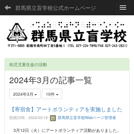
群馬県立盲学校公式ホームページ
Toggl
幼児児童生徒の活動
2024年3月の記事一覧
2024年3月
10件
【寄宿舎】アートボランティアを実施しました
投稿日時 : 2024/03/18
群馬県立盲学校Webページ管理者
3月12日（火）にアートボランティア活動がありました。