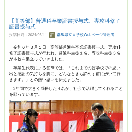
【高等部】普通科卒業証書授与式、専攻科修了
証書授与式
投稿日時 : 2024/03/11
群馬県立盲学校Webページ管理者
令和６年３月１日 高等部普通科卒業証書授与式、専攻科
修了証書授与式が行われ、普通科生徒１名、専攻科生徒３名
が本校を巣立っていきました。
卒業生代表による答辞では、「これまでの盲学校での思い
出と感謝の気持ちを胸に、どんなときも諦めず前に歩いて行
きます。」との熱い思いを伝えました。
3年間で大きく成長した４名が、社会で活躍してくれること
を願っています。