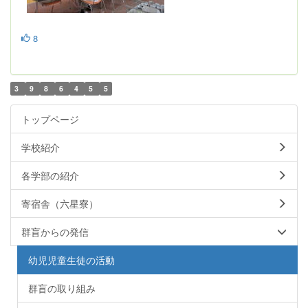
8
3
9
8
6
4
5
5
トップページ
学校紹介
各学部の紹介
寄宿舎（六星寮）
群盲からの発信
幼児児童生徒の活動
群盲の取り組み