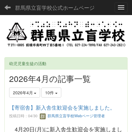
群馬県立盲学校公式ホームページ
Toggl
幼児児童生徒の活動
2026年4月の記事一覧
2026年4月
10件
【寄宿舎】新入舎生歓迎会を実施しました。
投稿日時 : 04/30
群馬県立盲学校Webページ管理者
4月20日(月)に新入舎生歓迎会を実施しまし